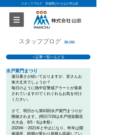
スタッフブログ 茨城県ひたちなか市山忠
スタッフブログ
BLOG
＞記事一覧へもどる
水戸黄門まつり
連日暑さが続いておりますが、皆さんお
体大丈夫でしょうか？
毎日のように熱中症警戒アラートが発表
されていますのでくれぐれもお気を付け
ください。
さて、明日から第63回水戸黄門まつりが
開催されます。(明日7/29は水戸偕楽園花
火大会、8/5・6は本祭）
2020年・2021年と中止になり、昨年は開
催場所、時期が変わり規模も収縮してい