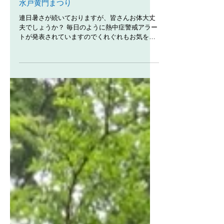
水戸黄門まつり
連日暑さが続いておりますが、皆さんお体大丈
夫でしょうか？ 毎日のように熱中症警戒アラー
トが発表されていますのでくれぐれもお気を付
けください。 さて、明日から第63回水戸黄門ま
つりが開催されます。(明日7/29は水戸偕楽園花
火大会、8/5・6は本祭）...