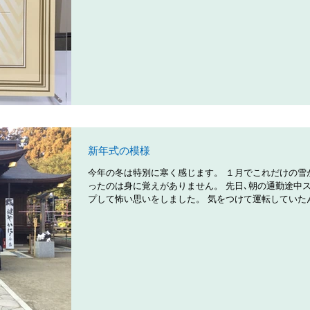
新年式の模様
今年の冬は特別に寒く感じます。 １月でこれだけの雪
ったのは身に覚えがありません。 先日､朝の通勤途中
プして怖い思いをしました。 気をつけて運転していた
すけどね．．． 皆さんも運転にはくれぐれも注意して
い！ 併せて最近､風邪やインフルエンザも流行ってい
で...