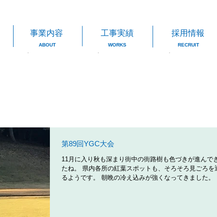
事業内容
工事実績
採用情報
ABOUT
WORKS
RECRUIT
第89回YGC大会
11月に入り秋も深まり街中の街路樹も色づきが進んで
たね。 県内各所の紅葉スポットも、そろそろ見ごろを
るようです。 朝晩の冷え込みが強くなってきました。
ん体調を崩さないように気を付けください。 そんな秋
の下で11/3に弊社恒例の、第89回YGC大会が水戸レ...