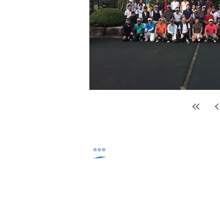
〒312-0035 茨城県ひたちなか市枝川22
TEL.029-221-9151 / FAX.029-226-6442
メール info@yamachu-corp.co.jp