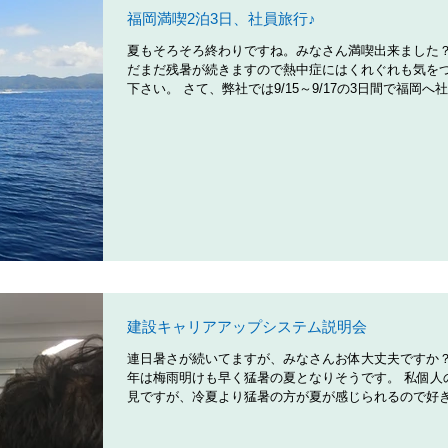
福岡満喫2泊3日、社員旅行♪
夏もそろそろ終わりですね。みなさん満喫出来ました？
だまだ残暑が続きますので熱中症にはくれぐれも気を
下さい。 さて、弊社では9/15～9/17の3日間で福岡へ
行へ出かけました。 その様子をアップしたいと思います
日目 軍艦島 綺麗な景色でした！ グラバー園...
建設キャリアアップシステム説明会
連日暑さが続いてますが、みなさんお体大丈夫ですか？
年は梅雨明けも早く猛暑の夏となりそうです。 私個人
見ですが、冷夏より猛暑の方が夏が感じられるので好
す。 それに夏はイベントもたくさんありますし。 昨
と後輩で東京出張に出かけました。...