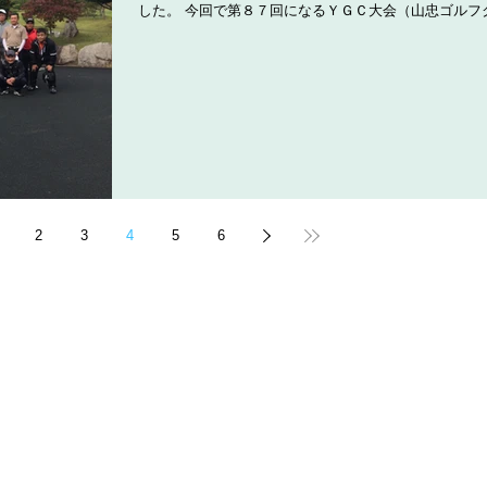
した。 今回で第８７回になるＹＧＣ大会（山忠ゴルフ
ブ）に４０名の多くの方々にご参加いただきました。 
もよく楽しいプレーが出来ました。...
2
3
4
5
6
事業内容
会社概要
採
- 専門工事業部門
- 会社概要
-
2
- リニューアル部門
- 事業所案内
-
-
- 資材販売部門