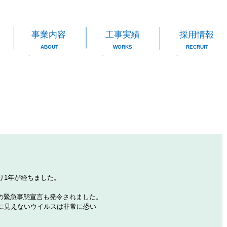
事業内容
工事実績
採用情報
ABOUT
WORKS
RECRUIT
り1年が経ちました。
目の緊急事態宣言も発令されました。
に見えないウイルスは非常に恐い
。