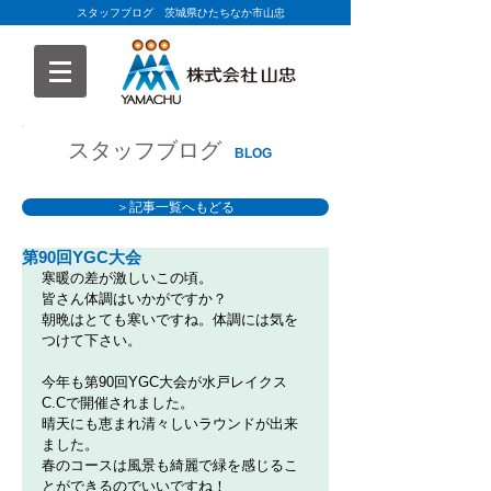
スタッフブログ 茨城県ひたちなか市山忠
スタッフブログ
BLOG
＞記事一覧へもどる
第90回YGC大会
寒暖の差が激しいこの頃。
皆さん体調はいかがですか？
朝晩はとても寒いですね。体調には気を
つけて下さい。
今年も第90回YGC大会が水戸レイクス
C.Cで開催されました。
晴天にも恵まれ清々しいラウンドが出来
ました。
春のコースは風景も綺麗で緑を感じるこ
とができるのでいいですね！